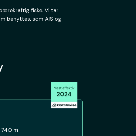
bærekraftig fiske. Vi tar
som benyttes, som AIS og
y
:
74.0 m