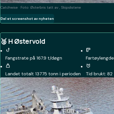
Catchwise · Foto:
Østerbris
tatt av
,
Skipslistene
Del et screenshot av nyheten
🥈
H Østervold
Fangstrate på
167.9
t/døgn
Fartøylengde
Landet totalt
13775
tonn i perioden
Tid brukt:
82