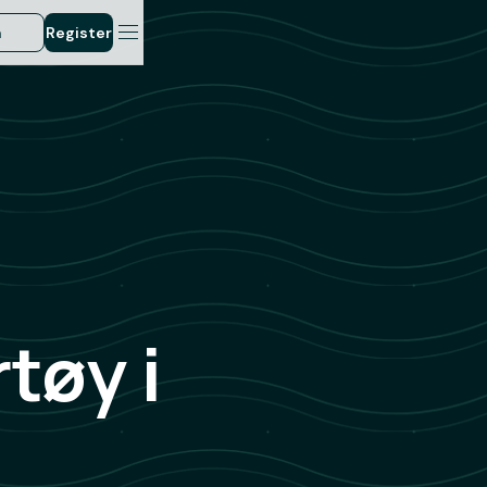
n
Register
tøy i