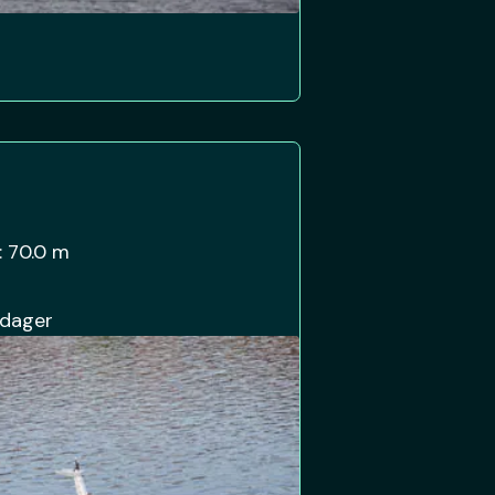
:
70.0 m
 dager