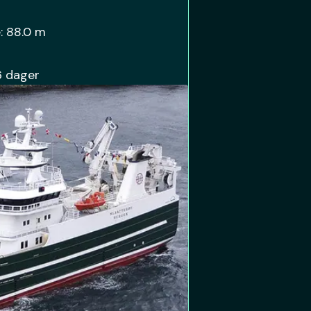
:
88.0 m
6 dager