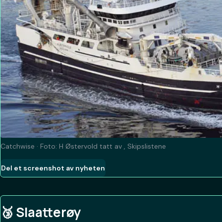
Catchwise · Foto:
H Østervold
tatt av
,
Skipslistene
Del et screenshot av nyheten
🥉
Slaatterøy