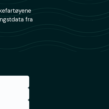
skefartøyene
angstdata fra