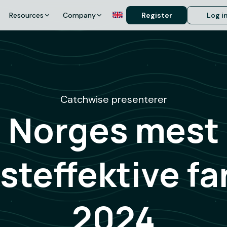
Resources
Company
Register
Log i
Catchwise presenterer
Norges mest
steffektive far
2024