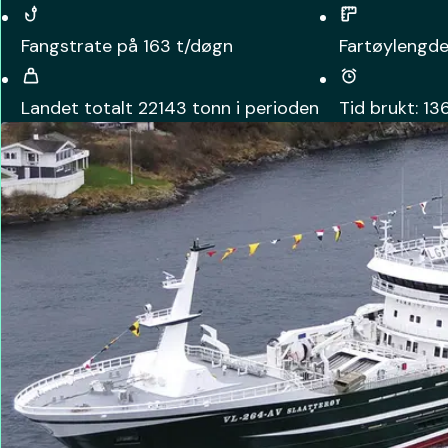
Fangstrate på
163
t/døgn
Fartøylengde
Landet totalt
22143
tonn i perioden
Tid brukt:
13