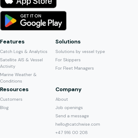
Features
Solutions
Catch Logs & Analytics
Solutions by vessel type
Satellite AIS & Vessel
For Skippers
Activity
For Fleet Managers
Marine Weather &
Conditions
Resources
Company
Customers
About
Blog
Job openings
Send a message
hello@catchwise.com
+47 916 00 208